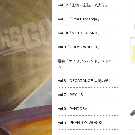
Vol.12「玉蜻 ～新説・八犬伝」
Vol.11「Little Fandango」
Vol.10「MOTHERLAND」
Vol.9「GHOST WRITER」
饗宴「エイリアンハンドシンドロー
ム」
Vol.8「DECADANCE-太陽の子-」
Vol.7「PSY・S」
Vol.6「PANDORA」
Vol.5「PHANTOM WORDS」