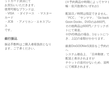
ットカード決済にて
(※予約商品や時期によってヤマ
お支払いいただきます。
輸・佐川急便のいずれか)
使用可能なブランドは、
・VISA ・ダイナース ・マスター
配送日／時間は指定できません
カード
「FCC」「サンママ」「Go back 
・JCB ・アメリカン・エキスプレ
Goon Docks」DVDのみ660円。
ス
その他商品は600円／クリックポ
です。
トにて発送。
※DVD商品の場合、1セットにつ
銀行振込
き、上記の金額がかかります。
振込手数料はご購入者様負担となり
銀座DisGOONieS演目をご予約
ます。ご了承ください。
へ
システム都合上、「日本郵便」
配送と表示されますが
チケットの送付がないため、送料
にて精算されます。