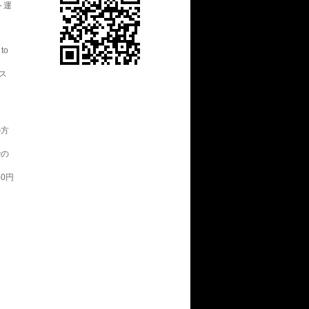
ト運
。
to
ス
の方
での
0円