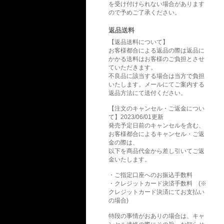
を受け付けられない場合があります
ので予めご了承ください。
返品送料
【返品送料について】
お客様都合による返品の際は返品に
かかる送料はお客様のご負担とさせ
ていただきます。
不良品に該当する場合は当方で負担
いたします。メールにてご案内する
返品方法にて送付ください。
【注文のキャンセル・ご返金につい
て】2023/06/01更新
発売予定日前のキャンセルを含む、
お客様都合によるキャンセル・ご返
金の際は、
以下を商品代金から差し引いてご返
金いたします。
・ご指定口座へのお振込手数料
・クレジットカード決済手数料 (※
クレジットカード決済にてお支払い
の場合)
特段の事情がおありの場合は、キャ