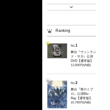
Ranking
1
No.
舞台『ヴィンラン
ド・サガ』公演
DVD【通常版】
12,000円(内税)
2
No.
舞台『青のミブ
ロ』公演Blu-
Ray【通常版】
10,780円(内税)