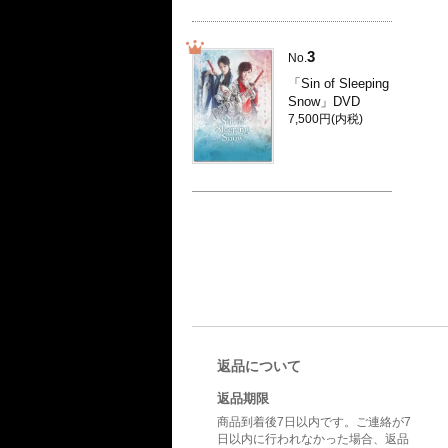
3
No.
「Sin of Sleeping
Snow」DVD
7,500円(内税)
返品について
返品期限
商品到着後7日以内です。ご連絡が7
日以内に行われなかった場合、返品