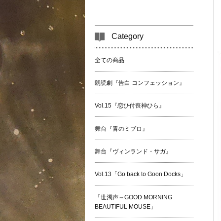
Category
全ての商品
朗読劇『告白 コンフェッション』
Vol.15『恋ひ付喪神ひら』
舞台『青のミブロ』
舞台『ヴィンランド・サガ』
Vol.13「Go back to Goon Docks」
「世濁声～GOOD MORNING
BEAUTIFUL MOUSE」