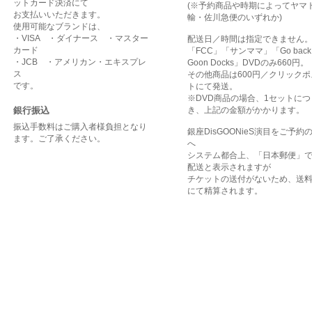
ットカード決済にて
(※予約商品や時期によってヤマ
お支払いいただきます。
輸・佐川急便のいずれか)
使用可能なブランドは、
・VISA ・ダイナース ・マスター
配送日／時間は指定できません
カード
「FCC」「サンママ」「Go back 
・JCB ・アメリカン・エキスプレ
Goon Docks」DVDのみ660円。
ス
その他商品は600円／クリックポ
です。
トにて発送。
※DVD商品の場合、1セットにつ
銀行振込
き、上記の金額がかかります。
振込手数料はご購入者様負担となり
銀座DisGOONieS演目をご予約
ます。ご了承ください。
へ
システム都合上、「日本郵便」
配送と表示されますが
チケットの送付がないため、送料
にて精算されます。