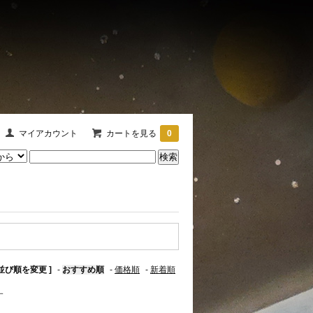
マイアカウント
カートを見る
0
 並び順を変更 ]
-
おすすめ順
-
価格順
-
新着順
す