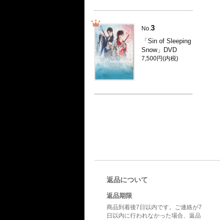
3
No.
「Sin of Sleeping
Snow」DVD
7,500円(内税)
返品について
返品期限
商品到着後7日以内です。ご連絡が7
日以内に行われなかった場合、返品