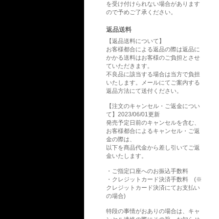
を受け付けられない場合があります
ので予めご了承ください。
返品送料
【返品送料について】
お客様都合による返品の際は返品に
かかる送料はお客様のご負担とさせ
ていただきます。
不良品に該当する場合は当方で負担
いたします。メールにてご案内する
返品方法にて送付ください。
【注文のキャンセル・ご返金につい
て】2023/06/01更新
発売予定日前のキャンセルを含む、
お客様都合によるキャンセル・ご返
金の際は、
以下を商品代金から差し引いてご返
金いたします。
・ご指定口座へのお振込手数料
・クレジットカード決済手数料 (※
クレジットカード決済にてお支払い
の場合)
特段の事情がおありの場合は、キャ