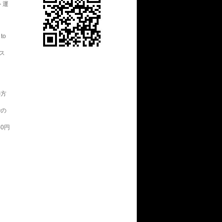
ト運
。
to
ス
の方
での
0円