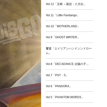
Vol.12「玉蜻 ～新説・八犬伝」
Vol.11「Little Fandango」
Vol.10「MOTHERLAND」
Vol.9「GHOST WRITER」
饗宴「エイリアンハンドシンドロー
ム」
Vol.8「DECADANCE-太陽の子-」
Vol.7「PSY・S」
Vol.6「PANDORA」
Vol.5「PHANTOM WORDS」