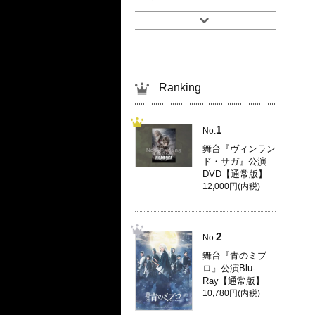
Ranking
1
No.
舞台『ヴィンラン
ド・サガ』公演
DVD【通常版】
12,000円(内税)
2
No.
舞台『青のミブ
ロ』公演Blu-
Ray【通常版】
10,780円(内税)