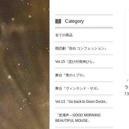
Category
全ての商品
朗読劇『告白 コンフェッション』
Vol.15『恋ひ付喪神ひら』
舞台『青のミブロ』
「
ラ
舞台『ヴィンランド・サガ』
7,
Vol.13「Go back to Goon Docks」
「世濁声～GOOD MORNING
BEAUTIFUL MOUSE」