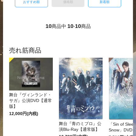
おすすめ順
価格順
新着順
10
10
10
商品中
-
商品
売れ筋商品
舞台『ヴィンランド・
サガ』公演DVD【通常
版】
12,000円(内税)
舞台『青のミブロ』公
「Sin of Sleep
演Blu-Ray【通常版】
Snow」DVD